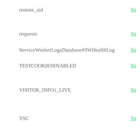
remote_sid
Yo
requests
Yo
ServiceWorkerLogsDatabase#SWHealthLog
Yo
TESTCOOKIESENABLED
Yo
VISITOR_INFO1_LIVE
Yo
YSC
Yo