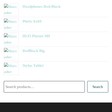
Headphones Red-Black
Photo Ax69
Hi-Fi Phones M9
RedBlack Big
Stylus Tablet
Buscar
Search