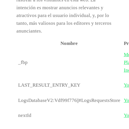
intención es mostrar anuncios relevantes y
atractivos para el usuario individual, y, por lo
tanto, más valiosos para los editores y terceros
anunciantes.
Nombre
Pr
Me
_fbp
Pl
In
LAST_RESULT_ENTRY_KEY
Yo
LogsDatabaseV2:Vdf99f776||#LogsRequestsStore
Yo
nextId
Yo