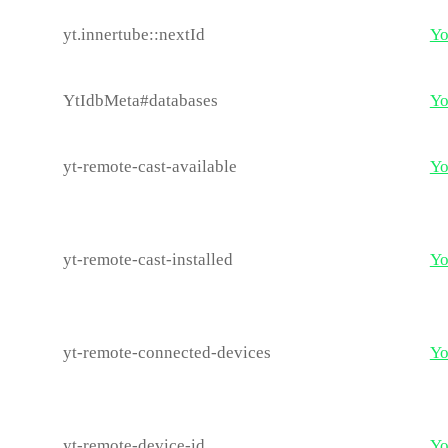
yt.innertube::nextId
Yo
YtIdbMeta#databases
Yo
yt-remote-cast-available
Yo
yt-remote-cast-installed
Yo
yt-remote-connected-devices
Yo
yt-remote-device-id
Yo