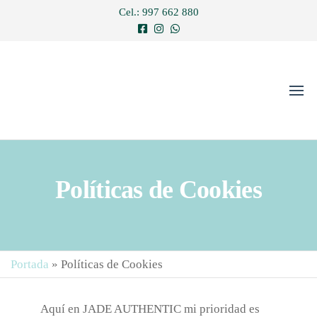
Saltar
Cel.: 997 662 880
al
contenido
JADE
Una joya
es para
AUTHENTIC
siempre…
Políticas de Cookies
Portada
»
Políticas de Cookies
Aquí en JADE AUTHENTIC mi prioridad es