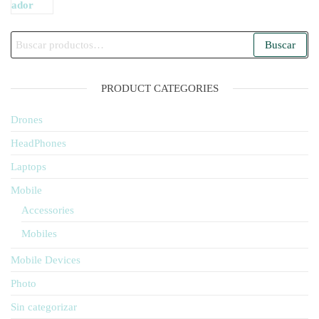
Buscar
Buscar
por:
PRODUCT CATEGORIES
Drones
HeadPhones
Laptops
Mobile
Accessories
Mobiles
Mobile Devices
Photo
Sin categorizar